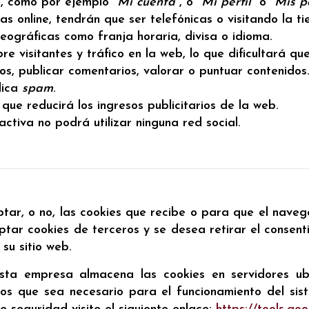
, como por ejemplo "
Mi cuenta"
, o "
Mi perfil"
o "
Mis p
s online, tendrán que ser telefónicas o visitando la tie
eográficas como franja horaria, divisa o idioma.
re visitantes y tráfico en la web, lo que dificultará q
tos, publicar comentarios, valorar o puntuar contenid
lica
spam
.
ue reducirá los ingresos publicitarios de la web.
sactiva no podrá utilizar ninguna red social.
tar, o no, las cookies que recibe o para que el naveg
tar cookies de terceros y se desea retirar el consent
su sitio web.
 esta empresa almacena las cookies en servidores 
los que sea necesario para el funcionamiento del sis