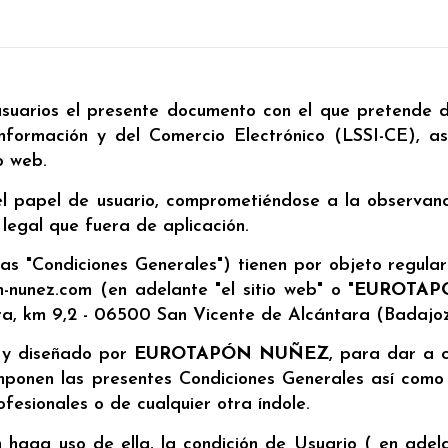
 usuarios el presente documento con el que pretende d
formación y del Comercio Electrónico (LSSI-CE), as
o web.
 papel de usuario, comprometiéndose a la observancia
 legal que fuera de aplicación.
s "Condiciones Generales") tienen por objeto regular l
-nunez.com (en adelante "el sitio web" o "
EUROTAP
ara, km 9,2 - 06500 San Vicente de Alcántara (Badajoz
o y diseñado por
EUROTAPÓN NUÑEZ
, para dar a c
 imponen las presentes Condiciones Generales así como 
ofesionales o de cualquier otra índole.
én haga uso de ella, la condición de Usuario ( en adel