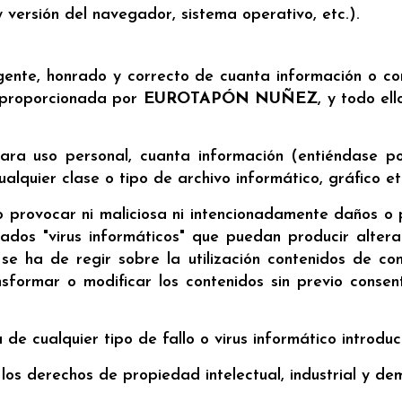
 versión del navegador, sistema operativo, etc.).
igente, honrado y correcto de cuanta información o c
e proporcionada por
EUROTAPÓN NUÑEZ
, y todo el
ara uso personal, cuanta información (entiéndase po
ualquier clase o tipo de archivo informático, gráfico e
 provocar ni maliciosa ni intencionadamente daños o 
nados "virus informáticos" que puedan producir alter
 se ha de regir sobre la utilización contenidos de co
ransformar o modificar los contenidos sin previo conse
 de cualquier tipo de fallo o virus informático introduc
a los derechos de propiedad intelectual, industrial y d